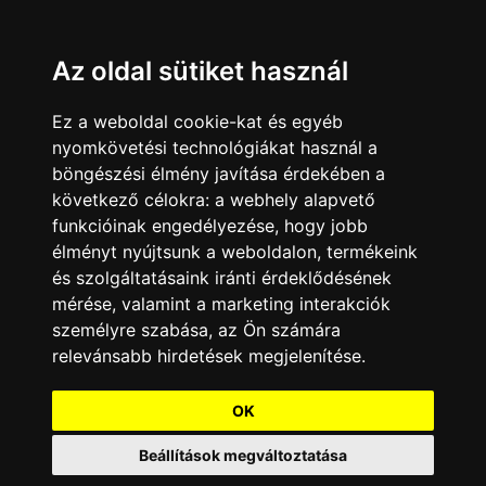
HAPPY FISHERMAN AGENCY
Az oldal sütiket használ
PRODUKCIÓK
KONCERTEK
MERCH
RÓLUNK
Ez a weboldal cookie-kat és egyéb
nyomkövetési technológiákat használ a
böngészési élmény javítása érdekében a
következő célokra:
a webhely alapvető
funkcióinak engedélyezése
,
hogy jobb
élményt nyújtsunk a weboldalon
,
termékeink
és szolgáltatásaink iránti érdeklődésének
mérése, valamint a marketing interakciók
személyre szabása
,
az Ön számára
relevánsabb hirdetések megjelenítése
.
OK
Beállítások megváltoztatása